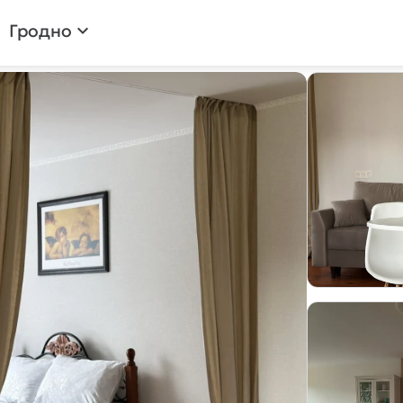
Гродно
expand_more