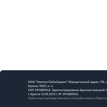
ООО "КонтактЛайнСервис" Юридический адрес: РБ, г. 
Купалы 100/1, к. 4.
УНП 291080945. Зарегистрировано Администрацией 
г. Бреста 12.03.2012 г. № 291080945
Публичный договор
Контакты
Способы оплаты
Обратна