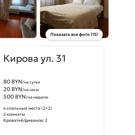
Показать все фото (15)
Кирова ул. 31
80 BYN
/на сутки
20 BYN
/на часы
500 BYN
/на неделю
4 спальных места (2+2)
2 комнаты
Кроватей/диванов: 2