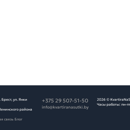
Брест, ул. Янки
+375 29 507-51-50
2026 © KvartiraNaS
Часы работы: пн-пт
info@kvartiranasutki.by
Ленинского района
я связь
Блог