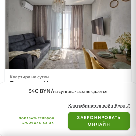
Квартира на сутки
Воинов - Интернационалистов ул. 
340 BYN/
360 BYN
на сутки
на часы не сдается
/за сутки
2 комнаты · 2 спальных места
ЕвроУЮТ
Как работает онлайн-бронь?
ЗАБРОНИРОВАТЬ
ПОКАЗАТЬ ТЕЛЕФОН
search
+375 29 XXX-XX-XX
favorite
login
ОНЛАЙН
Поиск
Избранное
Вход