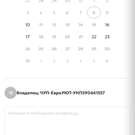
27
28
29
30
31
1
2
3
4
5
6
7
8
9
10
11
12
13
14
15
16
17
18
19
20
21
22
23
24
25
26
27
28
29
30
31
1
2
3
4
5
6
Ч
Владелец: ЧУП-ЕвроУЮТ-УНП590661557