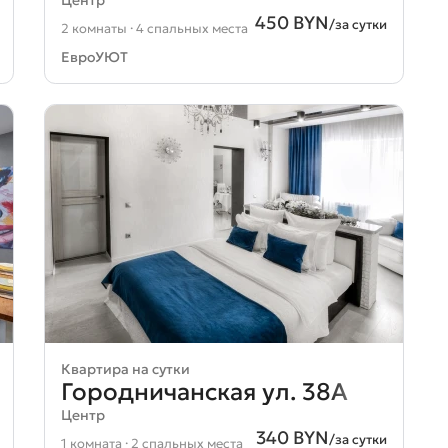
450 BYN
/за сутки
2 комнаты · 4 спальных места
ЕвроУЮТ
Квартира на сутки
Городничанская ул. 38А
Центр
340 BYN
/за сутки
1 комната · 2 спальных места