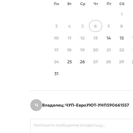
Пн
Вт
Ср
Чт
Пт
Сб
1
3
4
5
6
7
8
10
11
12
13
14
15
17
18
19
20
21
22
24
25
26
27
28
29
31
Ч
Владелец: ЧУП-ЕвроУЮТ-УНП590661557