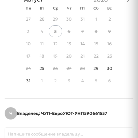
Пн
Вт
Ср
Чт
Пт
Сб
Вс
27
28
29
30
31
1
2
3
4
5
6
7
8
9
10
11
12
13
14
15
16
17
18
19
20
21
22
23
24
25
26
27
28
29
30
31
1
2
3
4
5
6
Ч
Владелец: ЧУП-ЕвроУЮТ-УНП590661557