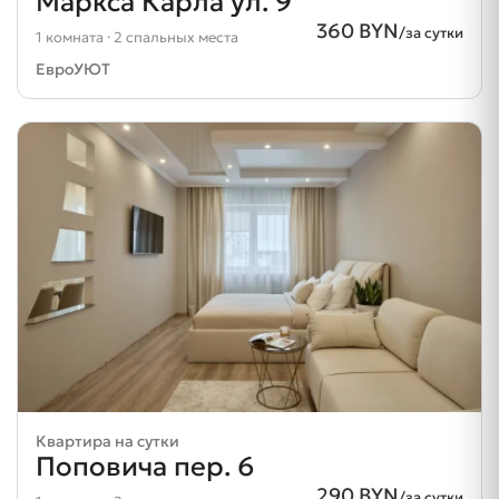
Маркса Карла ул. 9
360 BYN
/за сутки
1 комната · 2 спальных места
ЕвроУЮТ
Квартира на сутки
Поповича пер. 6
290 BYN
/за сутки