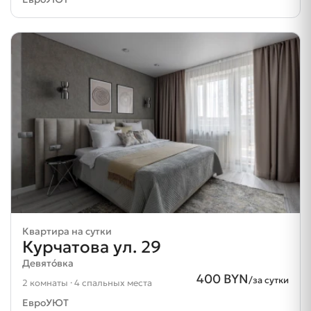
Квартира на сутки
Курчатова ул. 29
Девятóвка
400 BYN
/за сутки
2 комнаты · 4 спальных места
ЕвроУЮТ