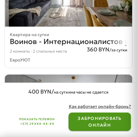
Квартира на сутки
Воинов - Интернационалистов ул. 
360 BYN
/за сутки
2 комнаты · 2 спальных места
ЕвроУЮТ
400 BYN/
на сутки
на часы не сдается
Как работает онлайн-бронь?
ЗАБРОНИРОВАТЬ
ПОКАЗАТЬ ТЕЛЕФОН
search
+375 29 XXX-XX-XX
favorite
login
ОНЛАЙН
Поиск
Избранное
Вход