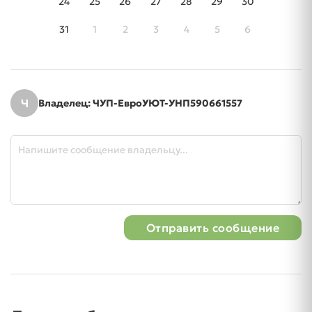
24
25
26
27
28
29
30
31
1
2
3
4
5
6
Ч
Владелец: ЧУП-ЕвроУЮТ-УНП590661557
Отправить сообщение